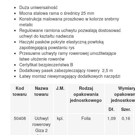
UCHWYTY ROWEROWE NA TYLNĄ KLAPĘ
Duża uniwersalność
Mocna stalowa rama o średnicy 25 mm
BOXY NA HAK I AKCESORIA
Konstrukcja malowana proszkowo w kolorze srebrny
metalic
Regulowane ramiona uchwytu pozwalają dostosować
uchwyt do kształtu nadwozia
Haczyki pasków pokryte elastyczną powłoką
zapobiegającą powstaniu rys
Przesuwne uchwyty ramy rowerowej umożliwiające
łatwe ułożenie rowerów
Certyfikat bezpieczeństwa B
Dodatkowy pasek zabezpieczający rowery 2,5 m
Łatwy montaż niewymagający dodatkowych narzędzi
Kod
Nazwa
J.M.
Rodzaj
Wymiar
towaru
towaru
opakowania
opakowan
jednostkowego
jednostko
Dł.
Szer.
50408
Uchwyt
kpl.
Folia
1,09
0,16
rowerowy
Giza 2