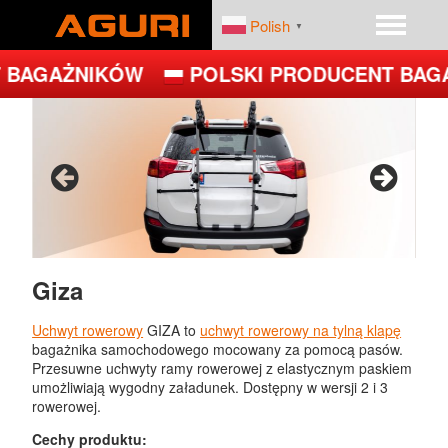
Polish
▼
BAGAŻNIKÓW
POLSKI PRODUCENT BAGA
START
PRODUKTY
DEALERZY
PLATFORMY ROWEROWE
FIRMA
BAGAŻNIKI BAZOWE
BOXY DACHOWE – BOXY NA DACH
Giza
UCHWYTY ROWEROWE NA DACH
Uchwyt rowerowy
GIZA to
uchwyt rowerowy na tylną klapę
bagażnika samochodowego mocowany za pomocą pasów.
UCHWYTY ROWEROWE NA HAK
Przesuwne uchwyty ramy rowerowej z elastycznym paskiem
umożliwiają wygodny załadunek. Dostępny w wersji 2 i 3
rowerowej.
JET
Cechy produktu: