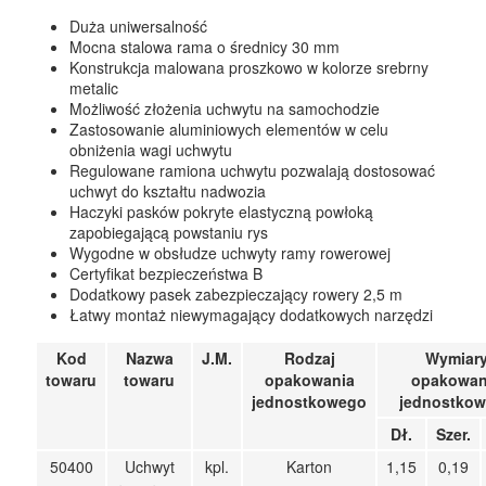
UCHWYTY ROWEROWE NA TYLNĄ KLAPĘ
Duża uniwersalność
Mocna stalowa rama o średnicy 30 mm
BOXY NA HAK I AKCESORIA
Konstrukcja malowana proszkowo w kolorze srebrny
metalic
Możliwość złożenia uchwytu na samochodzie
Zastosowanie aluminiowych elementów w celu
obniżenia wagi uchwytu
Regulowane ramiona uchwytu pozwalają dostosować
uchwyt do kształtu nadwozia
Haczyki pasków pokryte elastyczną powłoką
zapobiegającą powstaniu rys
Wygodne w obsłudze uchwyty ramy rowerowej
Certyfikat bezpieczeństwa B
Dodatkowy pasek zabezpieczający rowery 2,5 m
Łatwy montaż niewymagający dodatkowych narzędzi
Kod
Nazwa
J.M.
Rodzaj
Wymiar
towaru
towaru
opakowania
opakowan
jednostkowego
jednostko
Dł.
Szer.
50400
Uchwyt
kpl.
Karton
1,15
0,19