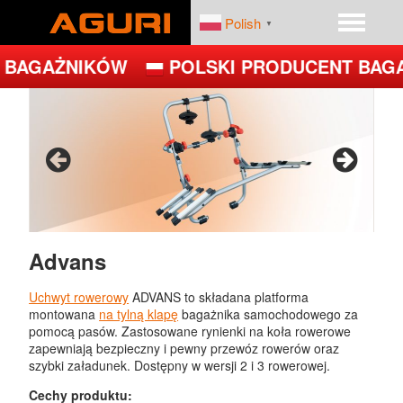
Polish
▼
BAGAŻNIKÓW
POLSKI PRODUCENT BAGA
START
PRODUKTY
DEALERZY
PLATFORMY ROWEROWE
FIRMA
BAGAŻNIKI BAZOWE
BOXY DACHOWE – BOXY NA DACH
Advans
UCHWYTY ROWEROWE NA DACH
Uchwyt rowerowy
ADVANS to składana platforma
montowana
na tylną klapę
bagażnika samochodowego za
UCHWYTY ROWEROWE NA HAK
pomocą pasów. Zastosowane rynienki na koła rowerowe
zapewniają bezpieczny i pewny przewóz rowerów oraz
szybki załadunek. Dostępny w wersji 2 i 3 rowerowej.
JET
Cechy produktu: