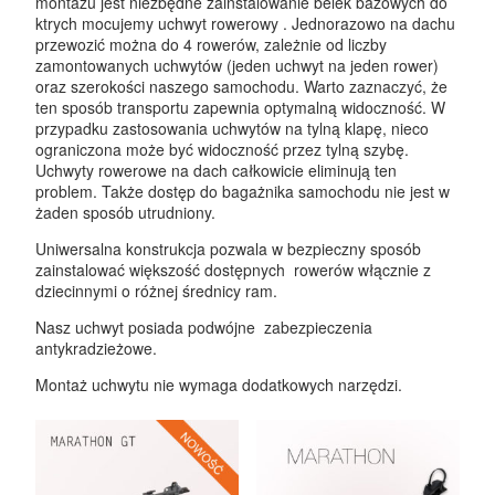
montażu jest niezbędne zainstalowanie belek bazowych do
UCHWYTY ROWEROWE NA TYLNĄ KLAPĘ
ktrych mocujemy uchwyt rowerowy . Jednorazowo na dachu
przewozić można do 4 rowerów, zależnie od liczby
BOXY NA HAK I AKCESORIA
zamontowanych uchwytów (jeden uchwyt na jeden rower)
oraz szerokości naszego samochodu. Warto zaznaczyć, że
ten sposób transportu zapewnia optymalną widoczność. W
przypadku zastosowania uchwytów na tylną klapę, nieco
ograniczona może być widoczność przez tylną szybę.
Uchwyty rowerowe na dach całkowicie eliminują ten
problem. Także dostęp do bagażnika samochodu nie jest w
żaden sposób utrudniony.
Uniwersalna konstrukcja pozwala w bezpieczny sposób
zainstalować większość dostępnych rowerów włącznie z
dziecinnymi o różnej średnicy ram.
Nasz uchwyt posiada podwójne zabezpieczenia
antykradzieżowe.
Montaż uchwytu nie wymaga dodatkowych narzędzi.