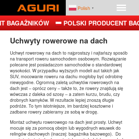
Polish
▼
T BAGAŻNIKÓW
POLSKI PRODUCENT BA
START
PRODUKTY
Uchwyty rowerowe na dach
DEALERZY
PLATFORMY ROWEROWE
Uchwyt rowerowy na dach to najprostszy i najtańszy sposób
na transport roweru samochodem osobowym. Rozwiązanie
polecane jest posiadaczom samochodów o standardowej
FIRMA
BAGAŻNIKI BAZOWE
wysokości. W przypadku wyższych modeli aut takich jak
SUV, mocowanie roweru na dachu mogłoby być odrobinę
niewygodne. Ogromną zaletą uchwytów rowerowych na
BOXY DACHOWE – BOXY NA DACH
dach jest – oprócz ceny – także to, że rowery znajdują się
wówczas z daleka od szosy – a zatem kurzu, brudu, czy
UCHWYTY ROWEROWE NA DACH
drobnych kamyków. W rezultacie lepiej znoszą długie
podróże. To tym istotniejsze, im bardziej kosztowne i
zadbane rowery zabieramy ze sobą w drogę.
UCHWYTY ROWEROWE NA HAK
Montaż uchwytu rowerowego na dach jest prosty. Uchwyt
JET
mocuje się za pomocą obejm lub wygodnych wsuwek do
relingów dachowych (inaczej: bagażnika bazowego). Do