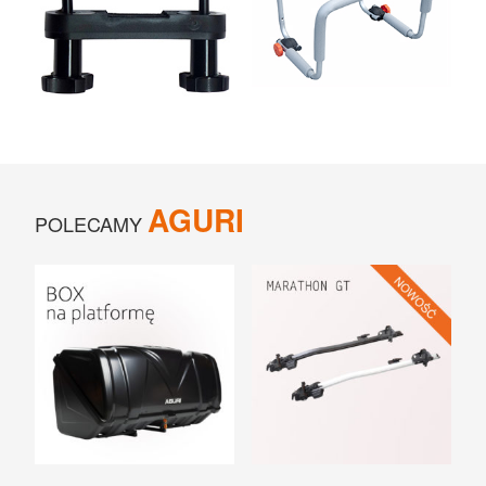
UCHWYTY ROWEROWE NA TYLNĄ KLAPĘ
BOXY NA HAK I AKCESORIA
AGURI
POLECAMY