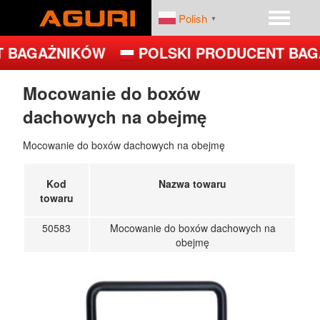
Polish
▼
 BAGAŻNIKÓW
POLSKI PRODUCENT BAG
START
PRODUKTY
Mocowanie do boxów
dachowych na obejmę
DEALERZY
PLATFORMY ROWEROWE
Mocowanie do boxów dachowych na obejmę
FIRMA
BAGAŻNIKI BAZOWE
Kod
Nazwa towaru
BOXY DACHOWE – BOXY NA DACH
towaru
UCHWYTY ROWEROWE NA DACH
50583
Mocowanie do boxów dachowych na
obejmę
UCHWYTY ROWEROWE NA HAK
JET