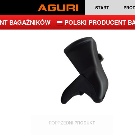
START
PRO
T BAGAŻNIKÓW
POLSKI PRODUCENT BA
POPRZEDNI
PRODUKT