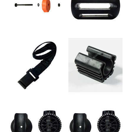
UCHWYTY ROWEROWE NA TYLNĄ KLAPĘ
BOXY NA HAK I AKCESORIA