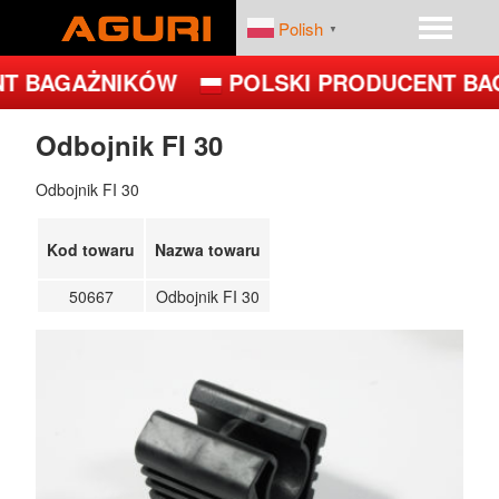
Polish
▼
T BAGAŻNIKÓW
POLSKI PRODUCENT BA
START
PRODUKTY
Odbojnik FI 30
DEALERZY
PLATFORMY ROWEROWE
Odbojnik FI 30
FIRMA
BAGAŻNIKI BAZOWE
Kod towaru
Nazwa towaru
BOXY DACHOWE – BOXY NA DACH
50667
Odbojnik FI 30
UCHWYTY ROWEROWE NA DACH
UCHWYTY ROWEROWE NA HAK
JET