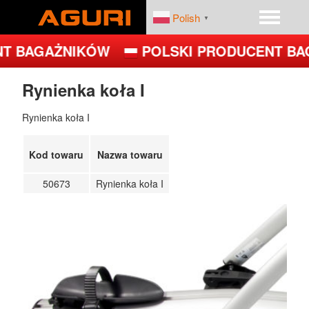
Polish
▼
T BAGAŻNIKÓW
POLSKI PRODUCENT BA
START
PRODUKTY
Rynienka koła I
DEALERZY
PLATFORMY ROWEROWE
Rynienka koła I
FIRMA
BAGAŻNIKI BAZOWE
Kod towaru
Nazwa towaru
BOXY DACHOWE – BOXY NA DACH
50673
Rynienka koła I
UCHWYTY ROWEROWE NA DACH
UCHWYTY ROWEROWE NA HAK
JET