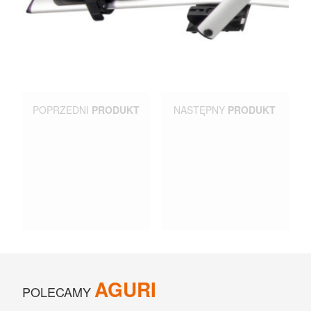
UCHWYTY ROWEROWE NA TYLNĄ KLAPĘ
BOXY NA HAK I AKCESORIA
POPRZEDNI
PRODUKT
NASTĘPNY
PRODUKT
AGURI
POLECAMY