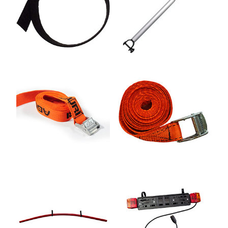
UCHWYTY ROWEROWE NA TYLNĄ KLAPĘ
BOXY NA HAK I AKCESORIA