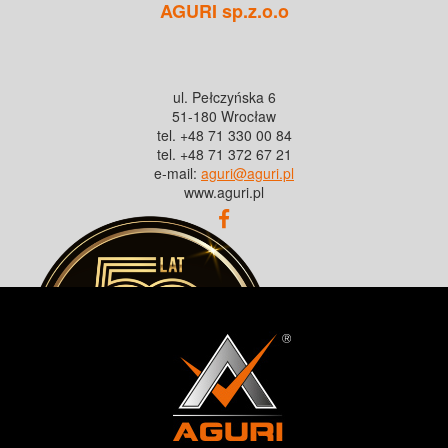
AGURI sp.z.o.o
ul. Pełczyńska 6
51-180 Wrocław
tel. +48 71 330 00 84
tel. +48 71 372 67 21
e-mail:
aguri@aguri.pl
www.aguri.pl
