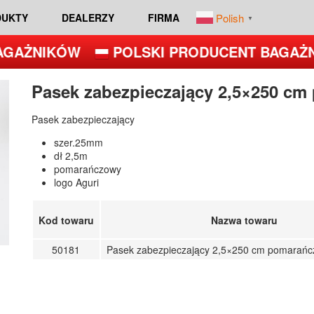
Polish
DUKTY
DEALERZY
FIRMA
▼
GAŻNIKÓW
POLSKI PRODUCENT BAGAŻN
Pasek zabezpieczający 2,5×250 cm
Pasek zabezpieczający
szer.25mm
dł 2,5m
pomarańczowy
logo Aguri
Kod towaru
Nazwa towaru
50181
Pasek zabezpieczający 2,5×250 cm pomarańcz