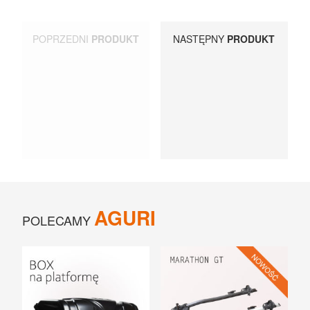
UCHWYTY ROWEROWE NA TYLNĄ KLAPĘ
POPRZEDNI
PRODUKT
NASTĘPNY
PRODUKT
BOXY NA HAK I AKCESORIA
AGURI
POLECAMY