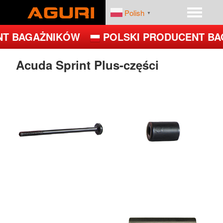
Polish
▼
T BAGAŻNIKÓW
POLSKI PRODUCENT BA
START
PRODUKTY
Acuda Sprint Plus-części
DEALERZY
PLATFORMY ROWEROWE
FIRMA
BAGAŻNIKI BAZOWE
BOXY DACHOWE – BOXY NA DACH
UCHWYTY ROWEROWE NA DACH
UCHWYTY ROWEROWE NA HAK
JET