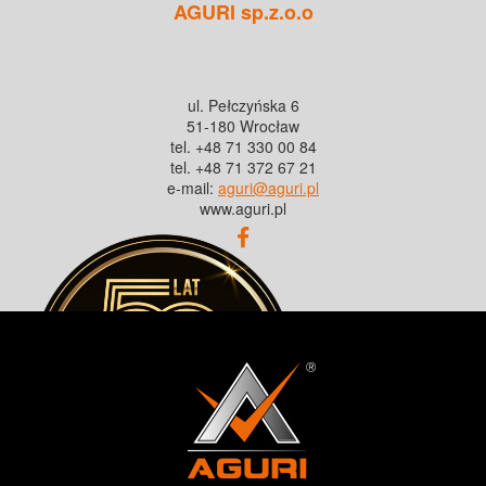
AGURI sp.z.o.o
ul. Pełczyńska 6
51-180 Wrocław
tel. +48 71 330 00 84
tel. +48 71 372 67 21
e-mail:
aguri@aguri.pl
www.aguri.pl
