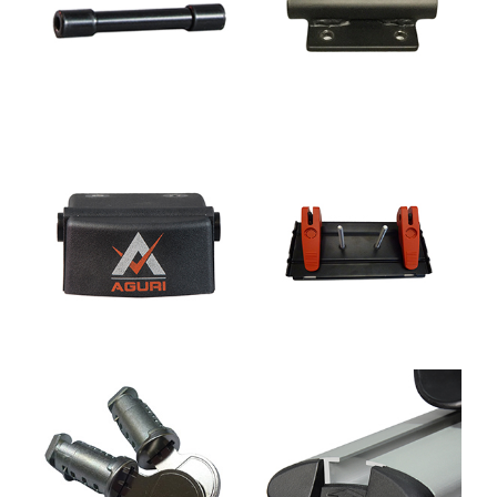
UCHWYTY ROWEROWE NA TYLNĄ KLAPĘ
BOXY NA HAK I AKCESORIA