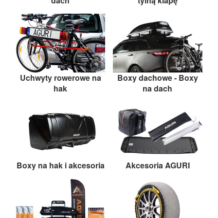
dach
tylną klapę
UCHWYTY ROWEROWE NA TYLNĄ KLAPĘ
BOXY NA HAK I AKCESORIA
Uchwyty rowerowe na
Boxy dachowe - Boxy
hak
na dach
Boxy na hak i akcesoria
Akcesoria AGURI