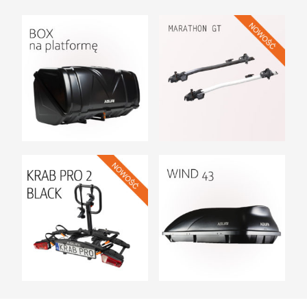
UCHWYTY ROWEROWE NA TYLNĄ KLAPĘ
BOXY NA HAK I AKCESORIA