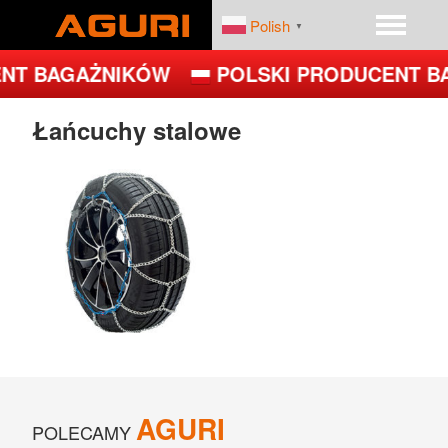
Polish
▼
NT BAGAŻNIKÓW
POLSKI PRODUCENT B
START
PRODUKTY
Łańcuchy stalowe
DEALERZY
PLATFORMY ROWEROWE
FIRMA
BAGAŻNIKI BAZOWE
BOXY DACHOWE – BOXY NA DACH
UCHWYTY ROWEROWE NA DACH
UCHWYTY ROWEROWE NA HAK
JET
AGURI
POLECAMY