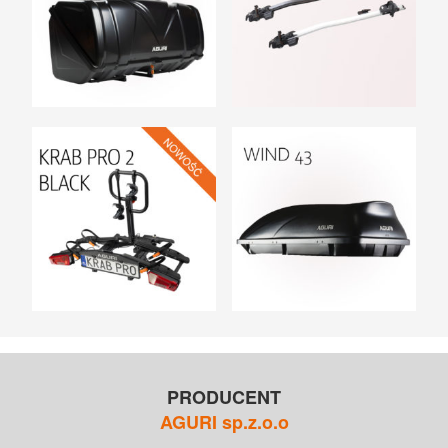
UCHWYTY ROWEROWE NA TYLNĄ KLAPĘ
BOXY NA HAK I AKCESORIA
PRODUCENT
AGURI sp.z.o.o