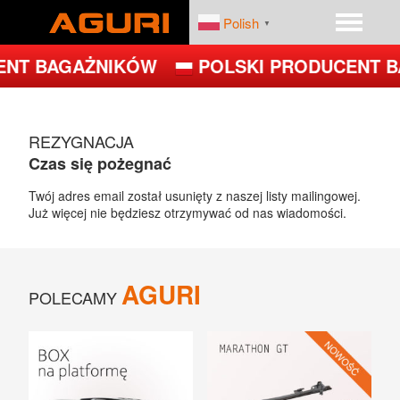
Polish
▼
ENT BAGAŻNIKÓW
POLSKI PRODUCENT B
START
PRODUKTY
REZYGNACJA
DEALERZY
PLATFORMY ROWEROWE
Czas się pożegnać
FIRMA
BAGAŻNIKI BAZOWE
Twój adres email został usunięty z naszej listy mailingowej.
Już więcej nie będziesz otrzymywać od nas wiadomości.
BOXY DACHOWE – BOXY NA DACH
UCHWYTY ROWEROWE NA DACH
AGURI
POLECAMY
UCHWYTY ROWEROWE NA HAK
JET