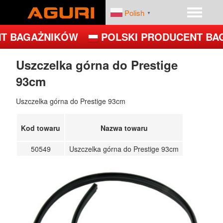
Polish
▼
T BAGAŻNIKÓW
POLSKI PRODUCENT BA
START
PRODUKTY
Uszczelka górna do Prestige
93cm
DEALERZY
PLATFORMY ROWEROWE
Uszczelka górna do Prestige 93cm
FIRMA
BAGAŻNIKI BAZOWE
Kod towaru
Nazwa towaru
BOXY DACHOWE – BOXY NA DACH
50549
Uszczelka górna do Prestige 93cm
UCHWYTY ROWEROWE NA DACH
UCHWYTY ROWEROWE NA HAK
JET