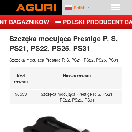
Polish
▼
NT BAGAŻNIKÓW
POLSKI PRODUCENT B
START
PRODUKTY
Szczęka mocująca Prestige P, S,
PS21, PS22, PS25, PS31
DEALERZY
PLATFORMY ROWEROWE
Szczęka mocująca Prestige P, S, PS21, PS22, PS25, PS31
FIRMA
BAGAŻNIKI BAZOWE
Kod
Nazwa towaru
BOXY DACHOWE – BOXY NA DACH
towaru
UCHWYTY ROWEROWE NA DACH
50553
Szczęka mocująca Prestige P, S, PS21,
PS22, PS25, PS31
UCHWYTY ROWEROWE NA HAK
JET