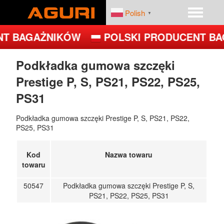
Polish
▼
T BAGAŻNIKÓW
POLSKI PRODUCENT BA
START
PRODUKTY
Podkładka gumowa szczęki
Prestige P, S, PS21, PS22, PS25,
DEALERZY
PLATFORMY ROWEROWE
PS31
FIRMA
BAGAŻNIKI BAZOWE
Podkładka gumowa szczęki Prestige P, S, PS21, PS22,
PS25, PS31
BOXY DACHOWE – BOXY NA DACH
Kod
Nazwa towaru
UCHWYTY ROWEROWE NA DACH
towaru
UCHWYTY ROWEROWE NA HAK
50547
Podkładka gumowa szczęki Prestige P, S,
PS21, PS22, PS25, PS31
JET