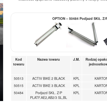
OPTION – 50484 Podjazd SKŁ. Z/
Kod
Nazwa towaru
J.M.
Rodzaj opak
towaru
jednostko
50513
ACTIV BIKE 2 BLACK
KPL
KARTO
50515
ACTIV BIKE 3 BLACK
KPL
KARTO
50484
Podjazd SKŁ. Z/P
KPL
KARTO
PLATF.AE2,AB2/3 SL,BL