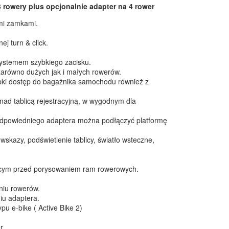
3 rowery plus opcjonalnie adapter na 4 rower
mi zamkami.
j turn & click.
stemem szybkiego zacisku.
arówno dużych jak i małych rowerów.
bki dostęp do bagażnika samochodu również z
nad tablicą rejestracyjną, w wygodnym dla
 odpowiedniego adaptera można podłączyć platformę
wskazy, podświetlenie tablicy, światło wsteczne,
ącym przed porysowaniem ram rowerowych.
niu rowerów.
u adaptera.
u e-bike ( Active Bike 2)
r