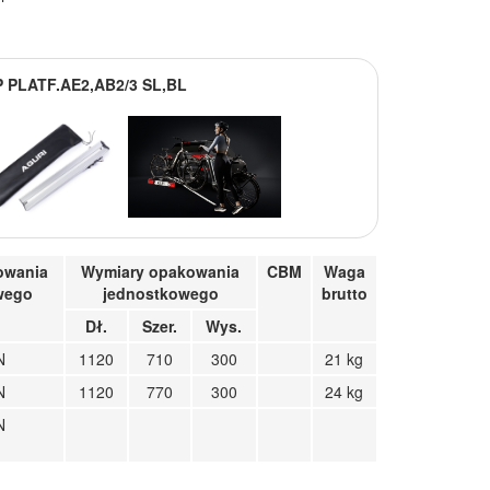
P PLATF.AE2,AB2/3 SL,BL
owania
Wymiary opakowania
CBM
Waga
wego
jednostkowego
brutto
Dł.
Szer.
Wys.
N
1120
710
300
21 kg
N
1120
770
300
24 kg
N