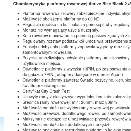
Charakterystyka platformy rowerowej Active Bike Black 2 /
Platforma rowerowa i rowery zabezpieczone indywidualny
Możliwość obciążenia platformy do 60 KG.
Regulacja docisku na kuli haka za pomocą śruby regulacyjne
Montaż nie wymagający użycia dużej siły.
Koła rowerów mocowane za pomocą pasków zębatych z sy
Regulowany rozstaw podstaw kół umożliwia przewożenie z
Funkcja odchylania platformy zapewnia wygodny oraz szy
zamontowanymi rowerami.
Przycisk umożliwiający uchylanie platformy umiejscowiony 
użytkownika miejscu.
Oświetlenie platformy z wtyczką 13PIN, po zastosowaniu
do gniazda 7PIN ( adaptery dostępne w ofercie Aguri )
Oświetlenie platformy zawiera: Światło pozycyjne, kierunko
światło przeciwmgielne.
Certyfikat City Crash Test
Uchwyty ramy z elastycznym wypełnieniem zabezpieczaj
Średnica ramy rowerowej: min: 20mm, max: 80mm
Możliwość montażu uchwytów ramy rowerowej po wstawie
Możliwość przewozu dodatkowego roweru po zamontowani
Maksymalne obciążenie umożliwiające przewóz rowerów typ
Możliwość montażu bez dodatkowych narzędzi
Możliwość opcjonalnie rozbudowy platformy o kolejny rowe