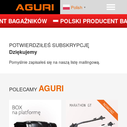
Polish
▼
NT BAGAŻNIKÓW
POLSKI PRODUCENT B
START
PRODUKTY
POTWIERDZIŁEŚ SUBSKRYPCJĘ
DEALERZY
PLATFORMY ROWEROWE
Dziękujemy
FIRMA
BAGAŻNIKI BAZOWE
Pomyślnie zapisałeś się na naszą listę mailingową.
BOXY DACHOWE – BOXY NA DACH
AGURI
POLECAMY
UCHWYTY ROWEROWE NA DACH
UCHWYTY ROWEROWE NA HAK
JET