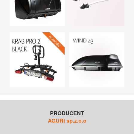
UCHWYTY ROWEROWE NA TYLNĄ KLAPĘ
BOXY NA HAK I AKCESORIA
PRODUCENT
AGURI sp.z.o.o