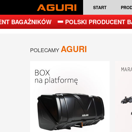
START
PRO
NT BAGAŻNIKÓW
POLSKI PRODUCENT B
AGURI
POLECAMY