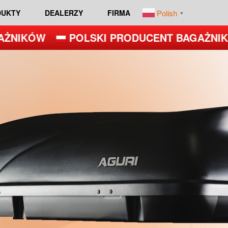
Polish
DUKTY
DEALERZY
FIRMA
▼
IKÓW
POLSKI PRODUCENT BAGAŻNIKÓW