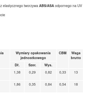
az elastycznego tworzywa
ABS/ASA
odpornego na UV
ęcie
ia
Wymiary opakowania
CBM
Waga
o
jednostkowego
brutto
Dł.
Szer.
Wys.
1,38
0,29
0,82
0,33
13
1,86
0,35
0,84
0,54
18