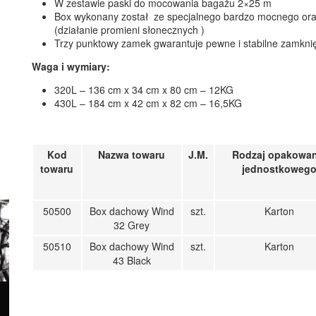
W zestawie paski do mocowania bagażu 2×25 m
Box wykonany został ze specjalnego bardzo mocnego or
(działanie promieni słonecznych )
Trzy punktowy zamek gwarantuje pewne i stabilne zamkni
Waga i wymiary:
320L – 136 cm x 34 cm x 80 cm – 12KG
430L – 184 cm x 42 cm x 82 cm – 16,5KG
Kod
Nazwa towaru
J.M.
Rodzaj opakowan
towaru
jednostkoweg
50500
Box dachowy Wind
szt.
Karton
32 Grey
50510
Box dachowy Wind
szt.
Karton
43 Black