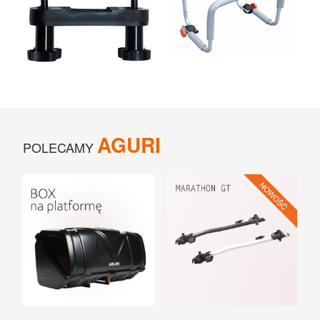
UCHWYTY ROWEROWE NA TYLNĄ KLAPĘ
BOXY NA HAK I AKCESORIA
AGURI
POLECAMY