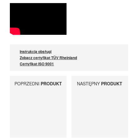
Instrukcja obsługi
Zobacz certyfikat TÜV Rheinland
Certyfikat ISO 9001
POPRZEDNI
PRODUKT
NASTĘPNY
PRODUKT