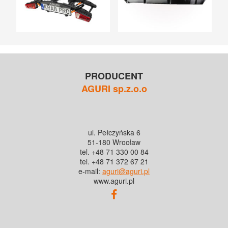
PRODUCENT
AGURI sp.z.o.o
ul. Pełczyńska 6
51-180 Wrocław
tel. +48 71 330 00 84
tel. +48 71 372 67 21
e-mail:
aguri@aguri.pl
www.aguri.pl
