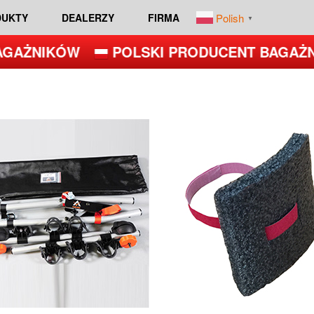
Polish
DUKTY
DEALERZY
FIRMA
▼
GAŻNIKÓW
POLSKI PRODUCENT BAGAŻN