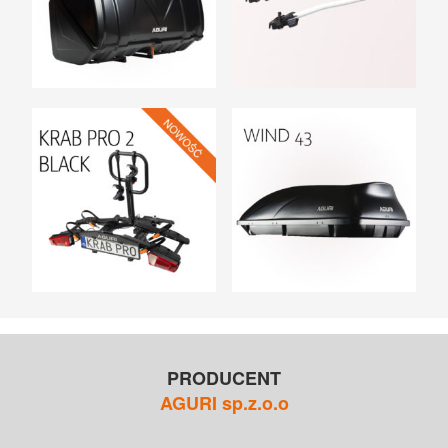
UCHWYTY ROWEROWE NA TYLNĄ KLAPĘ
BOXY NA HAK I AKCESORIA
PRODUCENT
AGURI sp.z.o.o