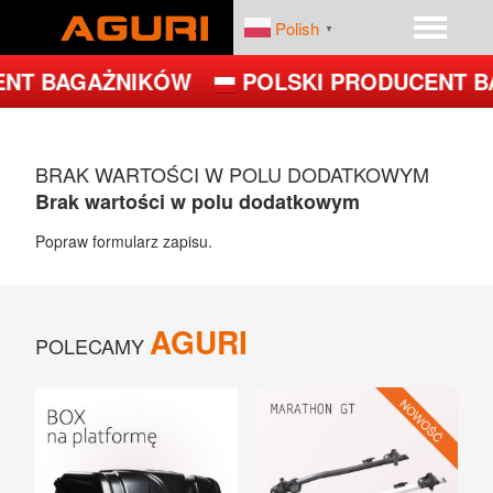
Polish
▼
NT BAGAŻNIKÓW
POLSKI PRODUCENT B
START
PRODUKTY
BRAK WARTOŚCI W POLU DODATKOWYM
DEALERZY
PLATFORMY ROWEROWE
Brak wartości w polu dodatkowym
FIRMA
BAGAŻNIKI BAZOWE
Popraw formularz zapisu.
BOXY DACHOWE – BOXY NA DACH
AGURI
POLECAMY
UCHWYTY ROWEROWE NA DACH
UCHWYTY ROWEROWE NA HAK
JET